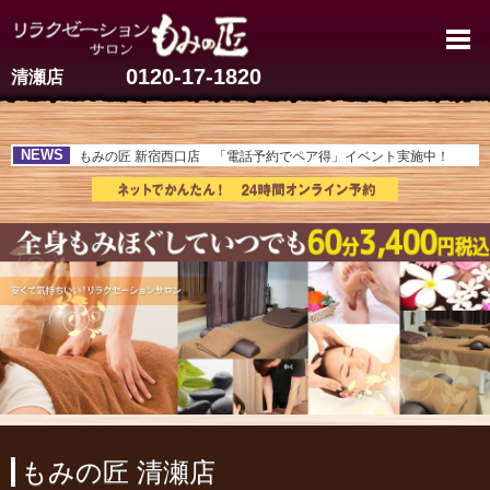
清瀬のマッサージ【 60分3,40
0120-17-1820
清瀬店
NEWS
もみの匠 新宿西口店 「電話予約でペア得」イベント実施中！
もみの匠 清瀬店