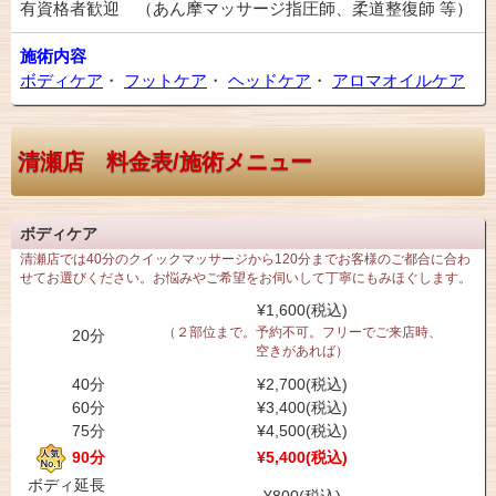
有資格者歓迎 （あん摩マッサージ指圧師、柔道整復師 等）
施術内容
ボディケア
・
フットケア
・
ヘッドケア
・
アロマオイルケア
清瀬店 料金表/施術メニュー
ボディケア
清瀬店では40分のクイックマッサージから120分までお客様のご都合に合わ
せてお選びください。お悩みやご希望をお伺いして丁寧にもみほぐします。
¥1,600(税込)
（２部位まで。予約不可。フリーでご来店時、
20分
空きがあれば）
40分
¥2,700(税込)
60分
¥3,400(税込)
75分
¥4,500(税込)
90分
¥5,400(税込)
ボディ延長