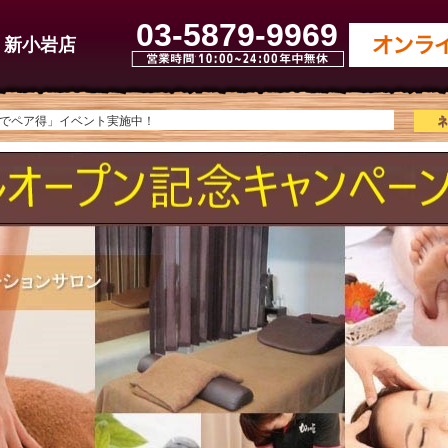
新小岩のマッサージ【60分3,900円】もみの匠 新小岩店
03-5879-9969
新小岩店
約でペア得」イベント実施中！