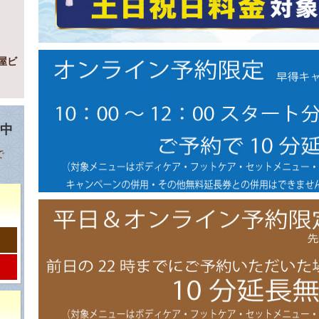
屋ビ
付中
で