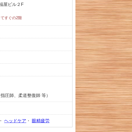
福屋ビル２F
てすぐの2階
指圧師、柔道整復師 等）
・
ヘッドケア
・
眼精疲労