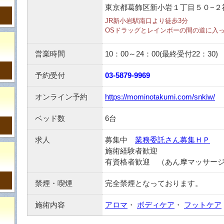
東京都葛飾区新小岩１丁目５０−２
JR新小岩駅南口より徒歩3分
OSドラッグとレインボーの間の道に入っ
営業時間
10：00～24：00(最終受付22：30)
予約受付
03-5879-9969
オンライン予約
https://mominotakumi.com/snkiw/
ベッド数
6台
求人
募集中
業務委託さん募集ＨＰ
施術経験者歓迎
有資格者歓迎 （あん摩マッサージ
禁煙・喫煙
完全禁煙となっております。
施術内容
アロマ
・
ボディケア
・
フットケア