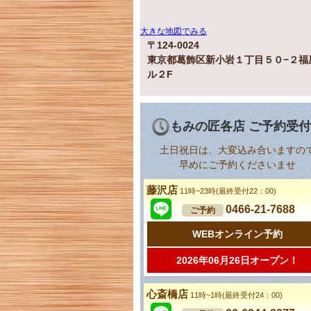
大きな地図でみる
〒124-0024
東京都葛飾区新小岩１丁目５０−２福
ル２F
もみの匠各店 ご予約受
土日祝日は、大変込み合いますの
早めにご予約くださいませ
藤沢店
11時~23時(最終受付22：00)
0466-21-7688
ご予約
WEBオンライン予約
2026年06月26日オープン！
心斎橋店
11時~1時(最終受付24：00)