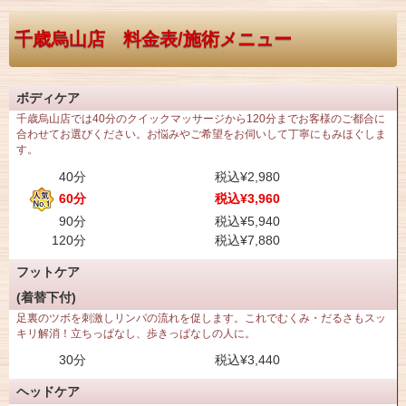
千歳烏山店 料金表/施術メニュー
ボディケア
千歳烏山店では40分のクイックマッサージから120分までお客様のご都合に
合わせてお選びください。お悩みやご希望をお伺いして丁寧にもみほぐしま
す。
40分
税込¥2,980
60分
税込¥3,960
90分
税込¥5,940
120分
税込¥7,880
フットケア
(着替下付)
足裏のツボを刺激しリンパの流れを促します。これでむくみ・だるさもスッ
キリ解消！立ちっぱなし、歩きっぱなしの人に。
30分
税込¥3,440
ヘッドケア