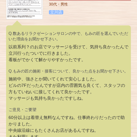
30代・男性
立川店
Q.数あるリラクゼーションサロンの中で、もみの匠を選んでいただ
いた理由をお聞かせ下さい。
以前系列？のお店でマッサージを受けて、気持ち良かったんで
立川行ったついでに行きました。
看板がでかくて解かりやすかったです。
Q.もみの匠の施術・接客について、良かった点をお聞かせ下さい。
施術中、強さとか聞いてくれて安心しました。
ビルの7Fだったんですが店内の雰囲気も良くて、スタッフの
方もていねいに接してくれて良かったです。
マッサージも気持ち良かったですしね。
ご意見・ご要望
60分以上は着替え無料なんですね。仕事終わりだったので助
かりました。
中央線沿線にもたくさんお店があるんですね。
また利用します。