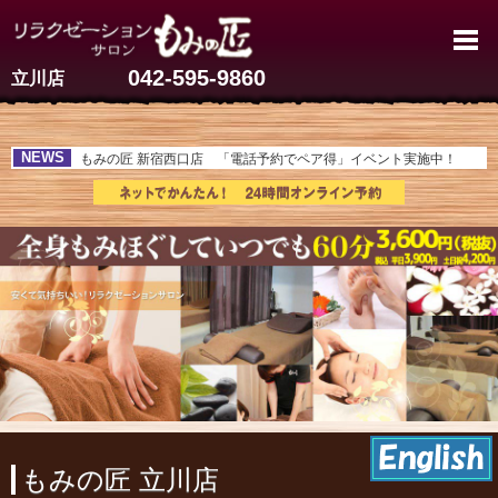
立川のマッサージ【60分3,600
042-595-9860
立川店
NEWS
もみの匠 新宿西口店 「電話予約でペア得」イベント実施中！
もみの匠 フランチャイズ個別説明会開催中！！
もみの匠 立川店