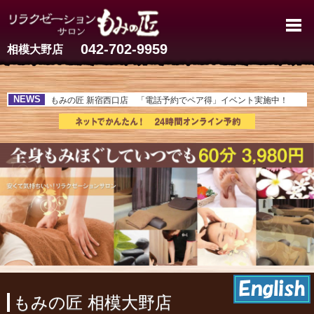
相模大野のマッサージ【60分3,
042-702-9959
相模大野店
NEWS
もみの匠 新宿西口店 「電話予約でペア得」イベント実施中！
もみの匠 相模大野店