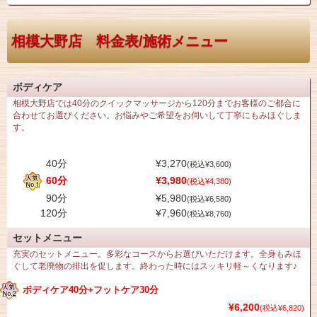
相模大野店 料金表/施術メニュー
ボディケア
相模大野店では40分のクイックマッサージから120分までお客様のご都合に
合わせてお選びください。お悩みやご希望をお伺いして丁寧にもみほぐしま
す。
40分
¥3,270
(税込¥3,600)
60分
¥3,980
(税込¥4,380)
90分
¥5,980
(税込¥6,580)
120分
¥7,960
(税込¥8,760)
セットメニュー
充実のセットメニュー。多彩なコースからお選びいただけます。全身もみほ
ぐして老廃物の排出を促します。終わった時にはスッキリ軽～くなります♪
ボディケア40分+フットケア30分
¥6,200
(税込¥6,820)