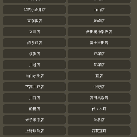
武蔵小金井店
白山店
東京駅店
姉崎店
立川店
飯田橋神楽坂店
錦糸町店
富士吉田店
横浜店
戸塚店
川越店
笹塚店
自由が丘店
蕨店
下高井戸店
中野店
川口店
高田馬場店
船橋店
代々木店
米子米原店
渋谷店
上野駅前店
西荻窪店