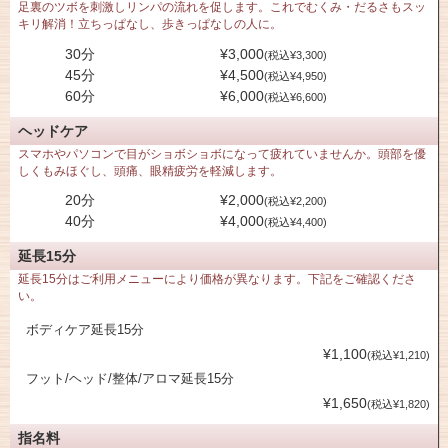
足裏のツボを刺激しリンパの流れを促します。これでむくみ・だるさもスッ
キリ解消！立ちっぱなし、歩きっぱなしの人に。
30分
¥3,000
(税込¥3,300)
45分
¥4,500
(税込¥4,950)
60分
¥6,000
(税込¥6,600)
ヘッドケア
スマホやパソコンで目がショボショボになって疲れていませんか。頭部を優
しくもみほぐし、頭痛、眼精疲労を軽減します。
20分
¥2,000
(税込¥2,200)
40分
¥4,000
(税込¥4,400)
延長15分
延長15分はご利用メニューにより価格が異なります。下記をご確認くださ
い。
ボディケア延長15分
¥1,100
(税込¥1,210)
フット/ヘッド/整体/アロマ延長15分
¥1,650
(税込¥1,820)
指名料