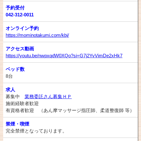
予約受付
042-312-0011
オンライン予約
https://mominotakumi.com/kbj/
アクセス動画
https://youtu.be/nwpxqdW0XQo?si=G7j2YvVimDe2xHk7
ベッド数
8台
求人
募集中
業務委託さん募集ＨＰ
施術経験者歓迎
有資格者歓迎 （あん摩マッサージ指圧師、柔道整復師 等）
禁煙・喫煙
完全禁煙となっております。