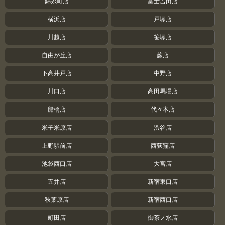
錦糸町店
富士吉田店
横浜店
戸塚店
川越店
笹塚店
自由が丘店
蕨店
下高井戸店
中野店
川口店
高田馬場店
船橋店
代々木店
米子米原店
渋谷店
上野駅前店
西荻窪店
池袋西口店
大宮店
五井店
新宿東口店
秋葉原店
新宿西口店
町田店
御茶ノ水店