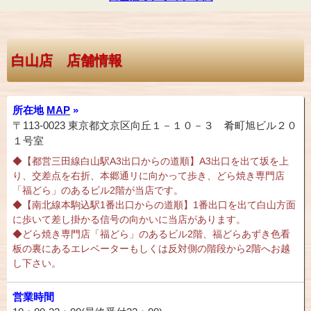
白山店 店舗情報
所在地
MAP
»
〒113-0023 東京都文京区向丘１－１０－３ 肴町旭ビル２０
１号室
◆【都営三田線白山駅A3出口からの道順】A3出口を出て坂を上
り、交差点を右折、本郷通リに向かって歩き、どら焼き専門店
「福どら」のあるビル2階が当店です。
◆【南北線本駒込駅1番出口からの道順】1番出口を出て白山方面
に歩いて差し掛かる信号の向かいに当店があります。
◆どら焼き専門店「福どら」のあるビル2階、福どらあずき色看
板の裏にあるエレベーターもしくは反対側の階段から2階へお越
し下さい。
営業時間