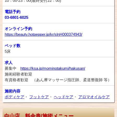
10：00-23：00(最終受付22：00)
電話予約
03-6801-6025
オンライン予約
https://beauty.hotpepper.jp/kr/slnH000374943/
ベッド数
5床
求人
募集中
https://ksa.jp/mominotakumi/hakusan/
施術経験者歓迎
有資格者歓迎 （あん摩マッサージ指圧師、柔道整復師 等）
施術内容
ボディケア
・
フットケア
・
ヘッドケア
・
アロマオイルケア
白山店 料金表/施術メニュー