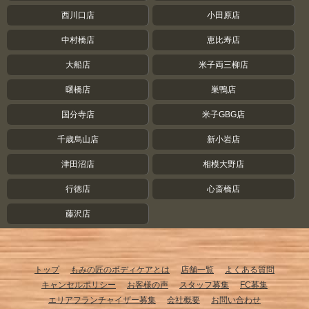
西川口店
小田原店
中村橋店
恵比寿店
大船店
米子両三柳店
曙橋店
巣鴨店
国分寺店
米子GBG店
千歳烏山店
新小岩店
津田沼店
相模大野店
行徳店
心斎橋店
藤沢店
トップ
もみの匠のボディケアとは
店舗一覧
よくある質問
キャンセルポリシー
お客様の声
スタッフ募集
FC募集
エリアフランチャイザー募集
会社概要
お問い合わせ