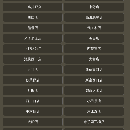
下高井戸店
中野店
川口店
高田馬場店
船橋店
代々木店
米子米原店
渋谷店
上野駅前店
西荻窪店
池袋西口店
大宮店
五井店
新宿東口店
秋葉原店
新宿西口店
町田店
御茶ノ水店
西川口店
小田原店
中村橋店
恵比寿店
大船店
米子両三柳店