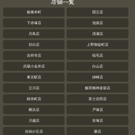
板橋本町
国立店
下赤塚店
池袋店
月島店
清瀬店
目白店
上野御徒町店
吉祥寺店
稲毛店
武蔵小金井店
白山店
東京駅店
姉崎店
立川店
飯田橋神楽坂店
錦糸町店
富士吉田店
横浜店
戸塚店
川越店
笹塚店
自由が丘店
蕨店