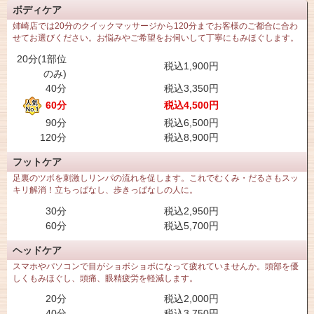
ボディケア
姉崎店では20分のクイックマッサージから120分までお客様のご都合に合わ
せてお選びください。お悩みやご希望をお伺いして丁寧にもみほぐします。
20分(1部位
税込1,900円
のみ)
40分
税込3,350円
60分
税込4,500円
90分
税込6,500円
120分
税込8,900円
フットケア
足裏のツボを刺激しリンパの流れを促します。これでむくみ・だるさもスッ
キリ解消！立ちっぱなし、歩きっぱなしの人に。
30分
税込2,950円
60分
税込5,700円
ヘッドケア
スマホやパソコンで目がショボショボになって疲れていませんか。頭部を優
しくもみほぐし、頭痛、眼精疲労を軽減します。
20分
税込2,000円
40分
税込3,750円