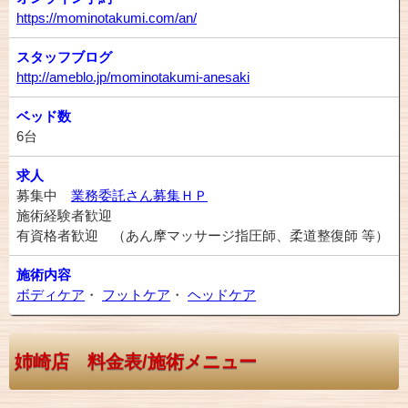
https://mominotakumi.com/an/
スタッフブログ
http://ameblo.jp/mominotakumi-anesaki
ベッド数
6台
求人
募集中
業務委託さん募集ＨＰ
施術経験者歓迎
有資格者歓迎 （あん摩マッサージ指圧師、柔道整復師 等）
施術内容
ボディケア
・
フットケア
・
ヘッドケア
姉崎店 料金表/施術メニュー