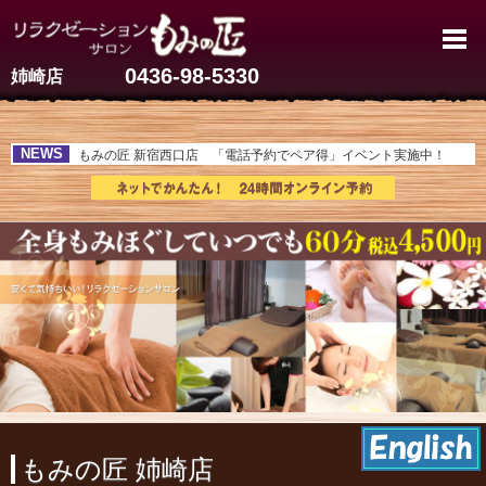
姉崎（姉ヶ崎駅）のマッサージ | も
0436-98-5330
姉崎店
NEWS
もみの匠 新宿西口店 「電話予約でペア得」イベント実施中！
もみの匠 姉崎店