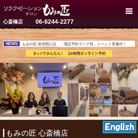
心斎橋のマッサージ【60分3,60
06-6244-2277
心斎橋店
NEWS
もみの匠 新宿西口店 「電話予約でペア得」イベント実施中！
もみの匠 心斎橋店