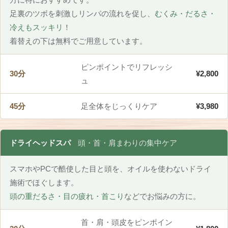
足裏のツボを刺激しリンパの流れを促し、
むくみ・だるさ・
冷えもスッキリ
！
着替えの下は無料でご用意しています。
ピンポイントでリフレッシ
30分
¥2,800
ュ
45分
足全体をじっくりケア
¥3,980
ドライヘッドスパ
頭・首・肩まわりの集中ケア
スマホやPCで酷使した目と頭を、オイルを使わないドライ
施術でほぐします。
頭の重だるさ・目の疲れ・首こり
などでお悩みの方に。
首・肩・頭皮をピンポイン