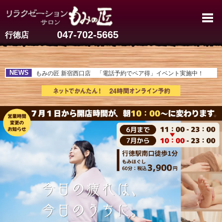
行徳のマッサージ【60分3,900
047-702-5665
行徳店
NEWS
もみの匠 新宿西口店 「電話予約でペア得」イベント実施中！
もみの匠 フランチャイズ個別説明会開催中！！