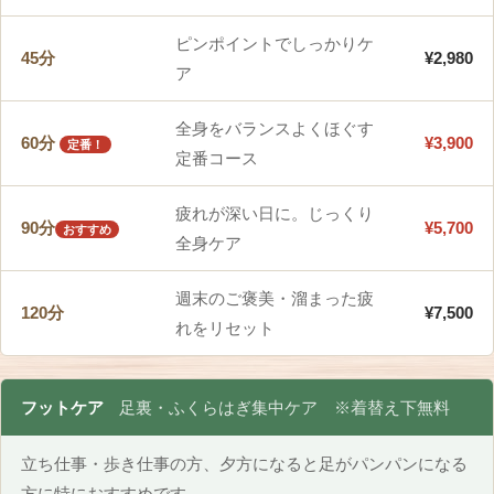
ピンポイントでしっかりケ
45分
¥2,980
ア
全身をバランスよくほぐす
60分
¥3,900
定番！
定番コース
疲れが深い日に。じっくり
90分
¥5,700
おすすめ
全身ケア
週末のご褒美・溜まった疲
120分
¥7,500
れをリセット
フットケア
足裏・ふくらはぎ集中ケア ※着替え下無料
立ち仕事・歩き仕事の方、夕方になると足がパンパンになる
方に特におすすめです。