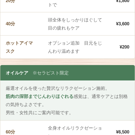
20分
¥1,800
トで
頭全体をしっかりほぐして
40分
¥3,600
目の疲れもケア
ホットアイマ
オプション追加 目元をじ
¥200
スク
んわり温めます
オイルケア
※セラピスト限定
厳選オイルを使った贅沢なリラクゼーション施術。
筋肉の深部までじんわりほぐれる
感覚は、通常ケアとは別格
の気持ちよさです。
男性・女性共にご案内可能です。
全身オイルリラクゼーショ
60分
¥6,500