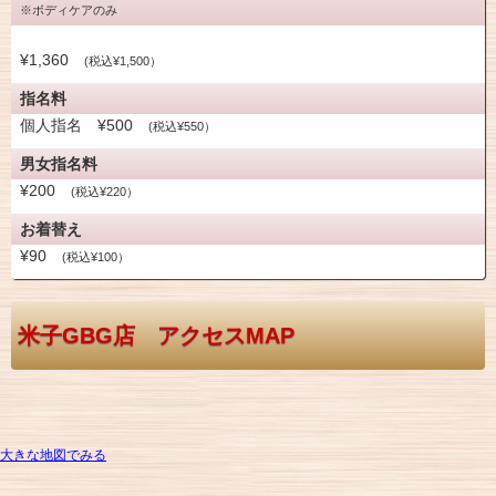
※ボディケアのみ
¥1,360
(税込¥1,500）
指名料
個人指名 ¥500
(税込¥550）
男女指名料
¥200
(税込¥220）
お着替え
¥90
(税込¥100）
米子GBG店 アクセスMAP
大きな地図でみる