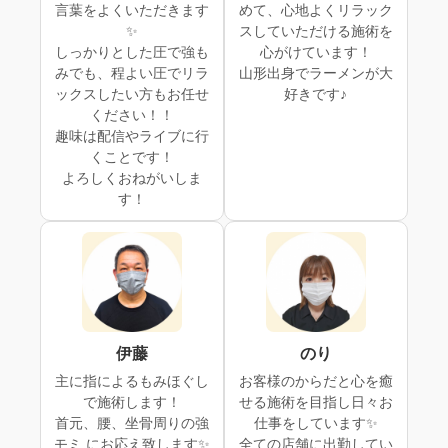
言葉をよくいただきます
めて、心地よくリラック
✨
スしていただける施術を
しっかりとした圧で強も
心がけています！
みでも、程よい圧でリラ
山形出身でラーメンが大
ックスしたい方もお任せ
好きです♪
ください！！
趣味は配信やライブに行
くことです！
よろしくおねがいしま
す！
伊藤
のり
主に指によるもみほぐし
お客様のからだと心を癒
で施術します！
せる施術を目指し日々お
首元、腰、坐骨周りの強
仕事をしています✨
モミ にお応え致します✨
全ての店舗に出勤してい