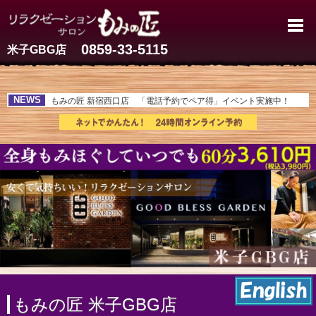
米子のマッサージ | 60分3,61
0859-33-5115
米子GBG店
NEWS
もみの匠 新宿西口店 「電話予約でペア得」イベント実施中！
もみの匠 米子GBG店