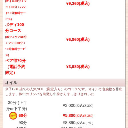
(オイル60分＋フ
¥9,360(税込)
ット30分＋ハン
ド10分無料サー
ビス)
ボディ100
分コース
(ボディケア60分
¥6,960(税込)
＋フット30分＋
10分無料サービ
ス)
ペア得70分
（電話予約
¥3,980(税込)
限定）
オイル
米子GBG店での人気NO1（殿堂入り）のコースです。オイルで老廃物を排出
します。体中のリンパを刺激し中身からすっきりきれいに
30分 (上半
¥3,000
(税込¥3,300)
身or下半身)
60分
¥5,800
(税込¥6,380)
90分
¥8,890
(税込¥9,780)