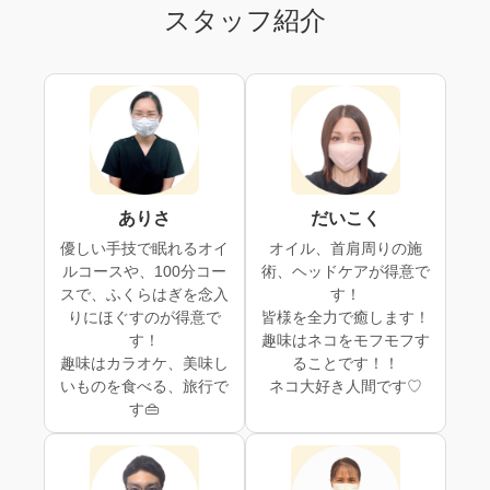
スタッフ紹介
ありさ
だいこく
優しい手技で眠れるオイ
オイル、首肩周りの施
ルコースや、100分コー
術、ヘッドケアが得意で
スで、ふくらはぎを念入
す！
りにほぐすのが得意で
皆様を全力で癒します！
す！
趣味はネコをモフモフす
趣味はカラオケ、美味し
ることです！！
いものを食べる、旅行で
ネコ大好き人間です♡
す👜