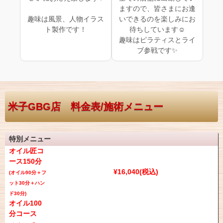
ますので、皆さまにお逢
趣味は風景、人物イラス
いできるのを楽しみにお
ト製作です！
待ちしています☺
趣味はピラティスとライ
ブ参戦です✨
米子GBG店 料金表/施術メニュー
特別メニュー
オイル匠コ
ース150分
¥16,040(税込)
(オイル90分＋フ
ット30分＋ハン
ド30分)
オイル100
分コース