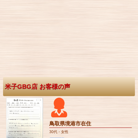
米子GBG店 お客様の声
鳥取県境港市在住
30代・女性