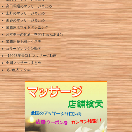
高田馬場のマッサージまとめ
上野のマッサージまとめ
渋谷のマッサージまとめ
業務用ホワイトタンニング
河本準一の甘酒「準甘(じゅんあま)」
業務用脱毛機ネクステ
コラーゲンマシン動画
【2023年最新】マッサージ動画
全国マッサージまとめ
その他リンク集