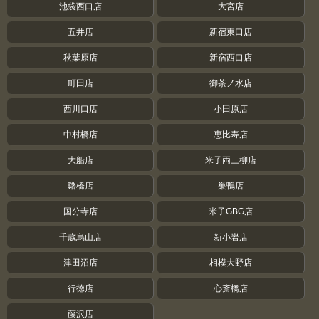
池袋西口店
大宮店
五井店
新宿東口店
秋葉原店
新宿西口店
町田店
御茶ノ水店
西川口店
小田原店
中村橋店
恵比寿店
大船店
米子両三柳店
曙橋店
巣鴨店
国分寺店
米子GBG店
千歳烏山店
新小岩店
津田沼店
相模大野店
行徳店
心斎橋店
藤沢店