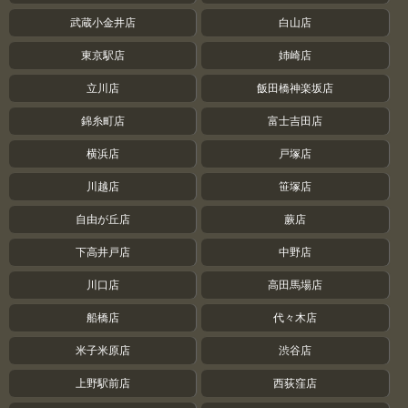
武蔵小金井店
白山店
東京駅店
姉崎店
立川店
飯田橋神楽坂店
錦糸町店
富士吉田店
横浜店
戸塚店
川越店
笹塚店
自由が丘店
蕨店
下高井戸店
中野店
川口店
高田馬場店
船橋店
代々木店
米子米原店
渋谷店
上野駅前店
西荻窪店