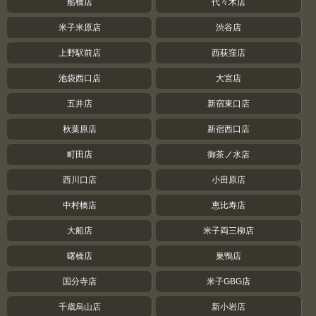
船橋店
代々木店
米子米原店
渋谷店
上野駅前店
西荻窪店
池袋西口店
大宮店
五井店
新宿東口店
秋葉原店
新宿西口店
町田店
御茶ノ水店
西川口店
小田原店
中村橋店
恵比寿店
大船店
米子両三柳店
曙橋店
巣鴨店
国分寺店
米子GBG店
千歳烏山店
新小岩店