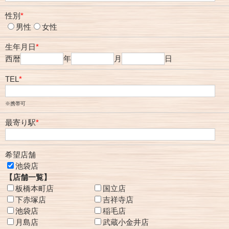
性別
*
男性
女性
生年月日
*
西暦
年
月
日
TEL
*
※携帯可
最寄り駅
*
希望店舗
池袋店
【店舗一覧】
板橋本町店
国立店
下赤塚店
吉祥寺店
池袋店
稲毛店
月島店
武蔵小金井店