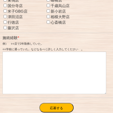
巣鴨店
曙橋店
国分寺店
千歳烏山店
米子GBG店
新小岩店
津田沼店
相模大野店
行徳店
心斎橋店
藤沢店
施術経験
*
例） ○○店で2年勤務していた。
。
○○学校に通っていた。などなるべく詳しく入力してください