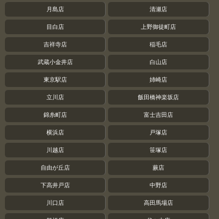
月島店
清瀬店
目白店
上野御徒町店
吉祥寺店
稲毛店
武蔵小金井店
白山店
東京駅店
姉崎店
立川店
飯田橋神楽坂店
錦糸町店
富士吉田店
横浜店
戸塚店
川越店
笹塚店
自由が丘店
蕨店
下高井戸店
中野店
川口店
高田馬場店