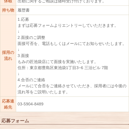
休暇
出勤に関するご相談は随時受け付けております。
持ち物
履歴書
1.応募
まずは応募フォームよりエントリーしていただきます。
↓
2.面接のご調整
面接可否を、電話もしくはメールにてお知らせいたします。
↓
採用の
3.面接
流れ
もみの匠池袋店にて面接を実施いたします。
住所：東京都豊島区東池袋1丁目3−6 三治ビル 7階
↓
4.合否のご連絡
メールにて合否をご連絡させていただき、採用者には今後の
流れ等をご説明いたします。
応募連
03-5904-8489
絡先
応募フォーム