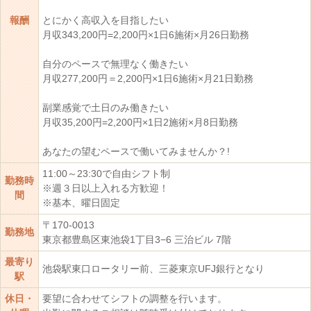
報酬
とにかく高収入を目指したい
月収343,200円=2,200円×1日6施術×月26日勤務
自分のペースで無理なく働きたい
月収277,200円＝2,200円×1日6施術×月21日勤務
副業感覚で土日のみ働きたい
月収35,200円=2,200円×1日2施術×月8日勤務
あなたの望むペースで働いてみませんか？!
11:00～23:30で自由シフト制
勤務時
※週３日以上入れる方歓迎！
間
※基本、曜日固定
〒170-0013
勤務地
東京都豊島区東池袋1丁目3−6 三治ビル 7階
最寄り
池袋駅東口ロータリー前、三菱東京UFJ銀行となり
駅
休日・
要望に合わせてシフトの調整を行います。