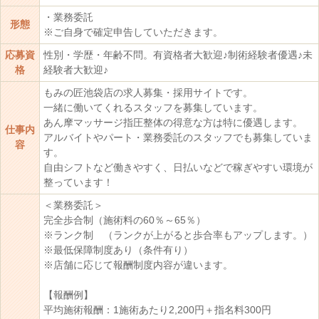
・業務委託
形態
※ご自身で確定申告していただきます。
応募資
性別・学歴・年齢不問。有資格者大歓迎♪制術経験者優遇♪未
格
経験者大歓迎♪
もみの匠池袋店の求人募集・採用サイトです。
一緒に働いてくれるスタッフを募集しています。
あん摩マッサージ指圧整体の得意な方は特に優遇します。
仕事内
アルバイトやパート・業務委託のスタッフでも募集していま
容
す。
自由シフトなど働きやすく、日払いなどで稼ぎやすい環境が
整っています！
＜業務委託＞
完全歩合制（施術料の60％～65％）
※ランク制 （ランクが上がると歩合率もアップします。）
※最低保障制度あり（条件有り）
※店舗に応じて報酬制度内容が違います。
【報酬例】
平均施術報酬：1施術あたり2,200円＋指名料300円