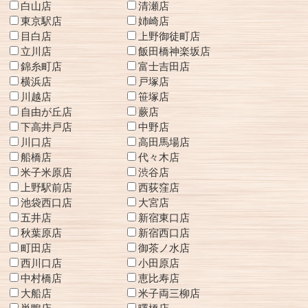
白山店
清瀬店
東京駅店
姉崎店
目白店
上野御徒町店
立川店
飯田橋神楽坂店
錦糸町店
富士吉田店
横浜店
戸塚店
川越店
笹塚店
自由が丘店
蕨店
下高井戸店
中野店
川口店
高田馬場店
船橋店
代々木店
米子米原店
渋谷店
上野駅前店
西荻窪店
池袋西口店
大宮店
五井店
新宿東口店
秋葉原店
新宿西口店
町田店
御茶ノ水店
西川口店
小田原店
中村橋店
恵比寿店
大船店
米子両三柳店