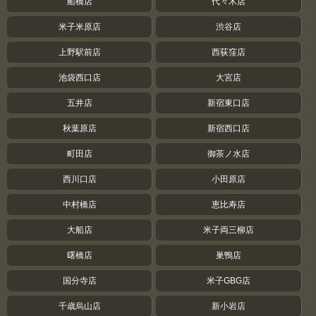
船橋店
代々木店
米子米原店
渋谷店
上野駅前店
西荻窪店
池袋西口店
大宮店
五井店
新宿東口店
秋葉原店
新宿西口店
町田店
御茶ノ水店
西川口店
小田原店
中村橋店
恵比寿店
大船店
米子両三柳店
曙橋店
巣鴨店
国分寺店
米子GBG店
千歳烏山店
新小岩店