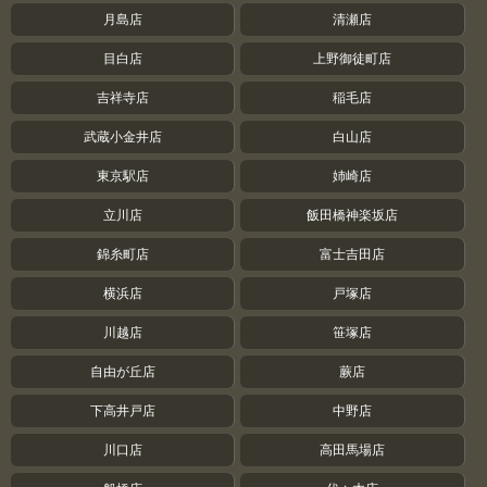
月島店
清瀬店
目白店
上野御徒町店
吉祥寺店
稲毛店
武蔵小金井店
白山店
東京駅店
姉崎店
立川店
飯田橋神楽坂店
錦糸町店
富士吉田店
横浜店
戸塚店
川越店
笹塚店
自由が丘店
蕨店
下高井戸店
中野店
川口店
高田馬場店